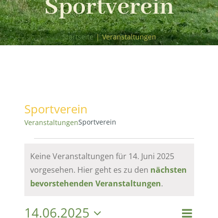
Sportverein
Startseite
|
Veranstaltungen
Sportverein
Sportverein
Veranstaltungen
Veranstaltungen
Keine Veranstaltungen für 14. Juni 2025
vorgesehen. Hier geht es zu den
nächsten
für
Hinweis
bevorstehenden Veranstaltungen
.
14.
14.06.2025
Vera