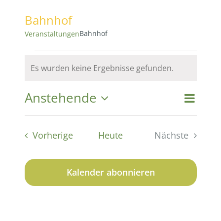
Bahnhof
Bahnhof
Veranstaltungen
Veranstaltungen
Es wurden keine Ergebnisse gefunden.
Hinweis
Anstehende
Vera
Vera
Suche
Liste
Datum
Ansi
wählen.
Suc
Veranstaltungen
Vorherige
Heute
Nächste
Navi
Veranstaltu
und
Kalender abonnieren
Ansi