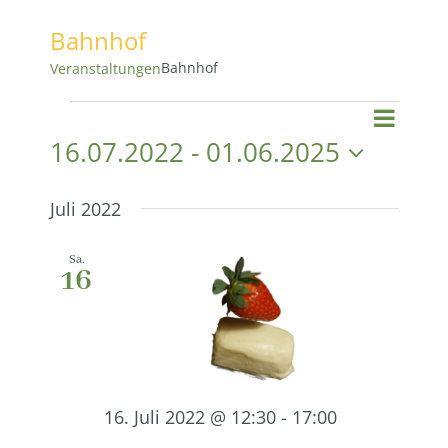
Bahnhof
Bahnhof
Veranstaltungen
Veranstaltungen
Vera
Vera
Suche
Liste
16.07.2022
 - 
01.06.2025
Ansi
Datum
Suc
Navi
wählen.
Juli 2022
und
Sa.
16
Ansi
Navi
16. Juli 2022 @ 12:30
-
17:00