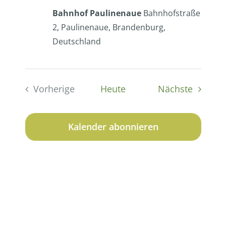
Bahnhof Paulinenaue
Bahnhofstraße
2, Paulinenaue, Brandenburg,
Deutschland
Veranst
Vorherige
Heute
Nächste
Veranstaltungen
Kalender abonnieren