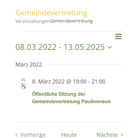
Gemeindevertretung
Gemeindevertretung
Veranstaltungen
Veranstaltungen
Vera
Vera
Suche
Liste
08.03.2022
 - 
13.05.2025
Ansi
Datum
Suc
Navi
wählen.
März 2022
und
Di.
8. März 2022 @ 19:00
-
21:00
8
Ansi
Öffentliche Sitzung der
Gemeindevertretung Paulinenaue
Navi
Veranst
Vorherige
Heute
Nächste