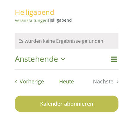
Heiligabend
Heiligabend
Veranstaltungen
Veranstaltungen
Es wurden keine Ergebnisse gefunden.
Hinweis
Anstehende
Vera
Vera
Suche
Liste
Datum
Ansi
wählen.
Suc
Veranstaltungen
Vorherige
Heute
Nächste
Navi
Veranstaltu
und
Kalender abonnieren
Ansi