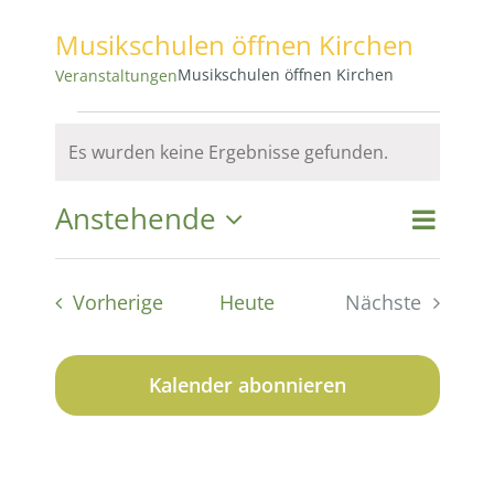
Musikschulen öffnen Kirchen
Musikschulen öffnen Kirchen
Veranstaltungen
Veranstaltungen
Es wurden keine Ergebnisse gefunden.
Hinweis
Anstehende
Vera
Vera
Suche
Liste
Datum
Ansi
wählen.
Suc
Veranstaltungen
Vorherige
Heute
Nächste
Navi
Veranstaltu
und
Kalender abonnieren
Ansi