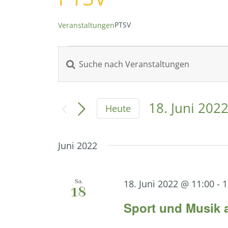
PTSV
Veranstaltungen
Veranstaltungen
Bitte
Veranstaltungen
Schlüsselwort
eingeben.
Suche
Suche
18. Juni 202
Heute
nach
Datum
und
Veranstaltungen
wählen.
Juni 2022
Schlüsselwort.
Ansichten,
Sa.
18. Juni 2022 @ 11:00
-
1
Navigation
18
Sport und Musik 