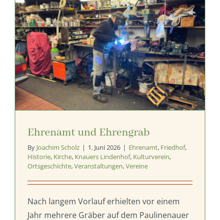
Ehrenamt und Ehrengrab
By
Joachim Scholz
|
1. Juni 2026
|
Ehrenamt
,
Friedhof
,
Historie
,
Kirche
,
Knauers Lindenhof
,
Kulturverein
,
Ortsgeschichte
,
Veranstaltungen
,
Vereine
Nach langem Vorlauf erhielten vor einem
Jahr mehrere Gräber auf dem Paulinenauer