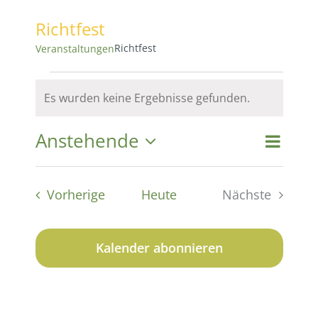
Richtfest
Richtfest
Veranstaltungen
Veranstaltungen
Es wurden keine Ergebnisse gefunden.
Hinweis
Anstehende
Vera
Vera
Suche
Liste
Datum
Ansi
wählen.
Suc
Veranstaltungen
Vorherige
Heute
Nächste
Navi
Veranstaltu
und
Kalender abonnieren
Ansi