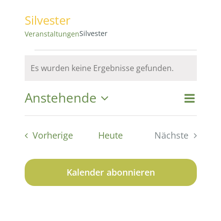
Silvester
Silvester
Veranstaltungen
Veranstaltungen
Es wurden keine Ergebnisse gefunden.
Hinweis
Anstehende
Vera
Vera
Suche
Liste
Datum
Ansi
wählen.
Suc
Veranstaltungen
Vorherige
Heute
Nächste
Navi
Veranstaltu
und
Kalender abonnieren
Ansi