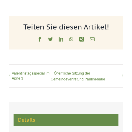
Teilen Sie diesen Artikel!
Facebook
Twitter
LinkedIn
WhatsApp
Xing
E-
Mail
Valentinstagsspecial im
Öffentliche Sitzung der
Apne 3
Gemeindevertretung Paulinenaue
Details