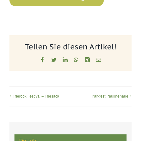
Teilen Sie diesen Artikel!
Facebook
Twitter
LinkedIn
WhatsApp
Xing
E-
Mail
Frierock Festival – Friesack
Parkfest Paulinenaue
Details