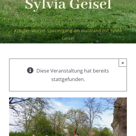
Sylvia Geisel
Startseite
|
Kulturverein
|
Kräuter-Wurzel-Spaziergang am Waldrand mit Sylvia
Geisel
×
Diese Veranstaltung hat bereits
stattgefunden.