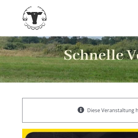
Zum
Inhalt
springen
Schnelle V
Starts
Diese Veranstaltung h