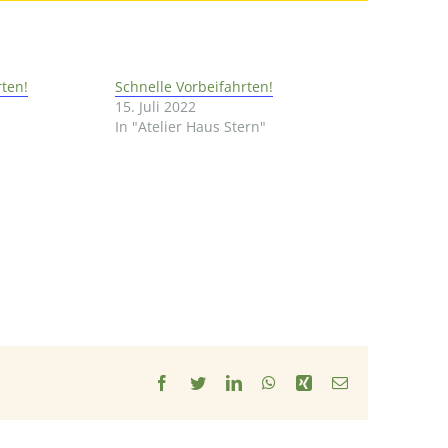
rten!
Schnelle Vorbeifahrten!
15. Juli 2022
In "Atelier Haus Stern"
Facebook
Twitter
LinkedIn
WhatsApp
Xing
E-
Mail