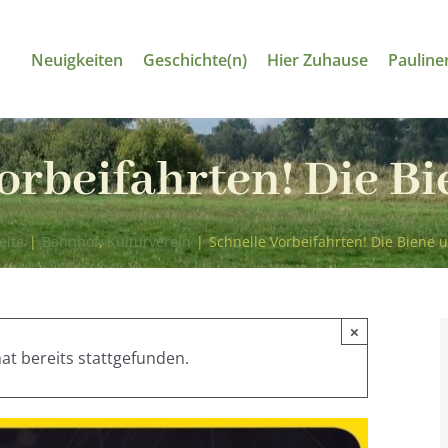
Neuigkeiten
Geschichte(n)
Hier Zuhause
Pauline
orbeifahrten! Die B
eite
|
Bahnhof
,
Kulturverein
|
Schnelle Vorbeifahrten! Die Biene 
×
at bereits stattgefunden.