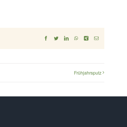
Facebook
Twitter
LinkedIn
WhatsApp
Xing
E-
Mail
Frühjahrsputz