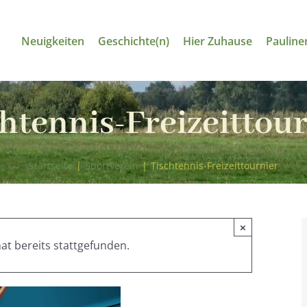
Neuigkeiten
Geschichte(n)
Hier Zuhause
Pauline
htennis-Freizeittou
Startseite
|
Sportverein
|
Tischtennis-Freizeittournier
×
at bereits stattgefunden.