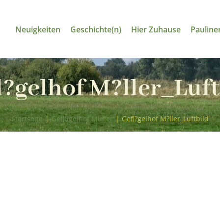
Neuigkeiten
Geschichte(n)
Hier Zuhause
Pauline
l?gelhof M?ller_Luft
Startseite
|
Geflügelhof Müller
|
Gefl?gelhof M?ller_Luftbild