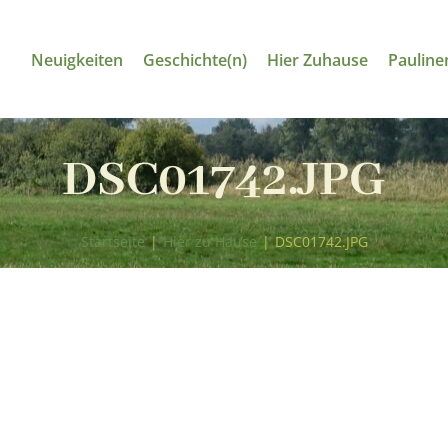
Neuigkeiten
Geschichte(n)
Hier Zuhause
Pauline
DSC01742.JPG
Startseite
|
Hier zu Hause
|
DSC01742.JPG