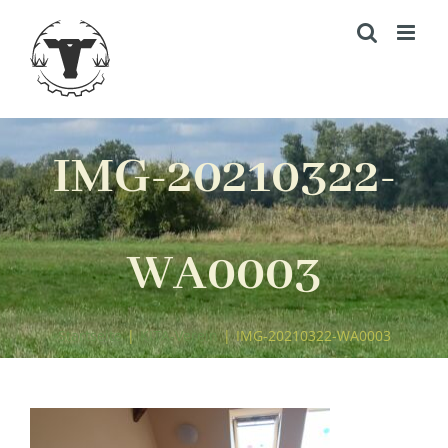
Zum
Inhalt
springen
IMG-20210322-
WA0003
Startseite
|
KITA-Verein
|
IMG-20210322-WA0003