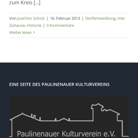
zum Kreis [...]
Von
Joachim Scholz
|
16. Februar 2013
|
Dorfentwicklung
,
Hier
Zuhause
,
Historie
|
0 Kommentare
Weiter lesen
EINE SEITE DES PAULINENAUER KULTURVEREINS