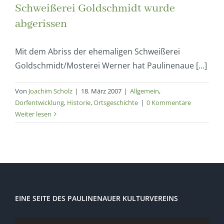
Schweißerei Goldschmidt wurde
abgerissen
Mit dem Abriss der ehemaligen Schweißerei
Goldschmidt/Mosterei Werner hat Paulinenaue [...]
Von
Joachim Scholz
|
18. März 2007
|
Allgemein
,
Dorfentwicklung
,
Historie
,
Ortsgeschichte
|
0 Kommentare
Weiter lesen
EINE SEITE DES PAULINENAUER KULTURVEREINS