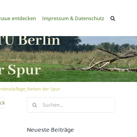
naue entdecken
Impressum & Datenschutz
TU Berlin
r Spur
Denkmalpflege_Neben der Spur
Suche
ck
nach:
Neueste Beiträge