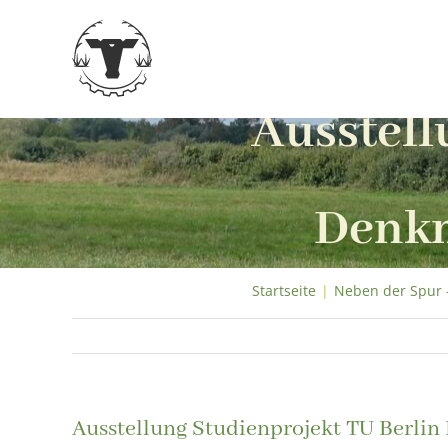
Zum
Inhalt
springen
Ausstell
Denkm
Startseite
|
Neben der Spur 
Ausstellung Studienprojekt TU Berli