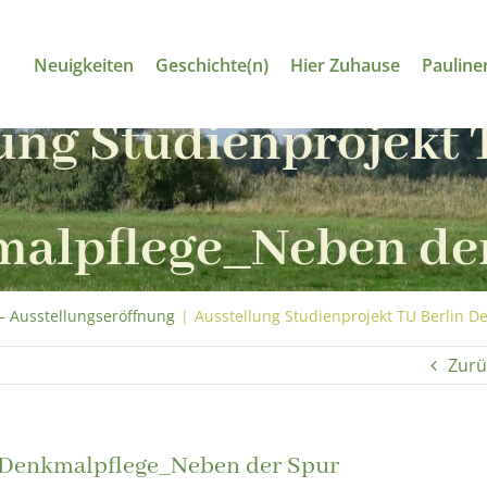
Neuigkeiten
Geschichte(n)
Hier Zuhause
Pauline
ung Studienprojekt 
alpflege_Neben de
– Ausstellungseröffnung
|
Ausstellung Studienprojekt TU Berlin 
Zurü
n Denkmalpflege_Neben der Spur