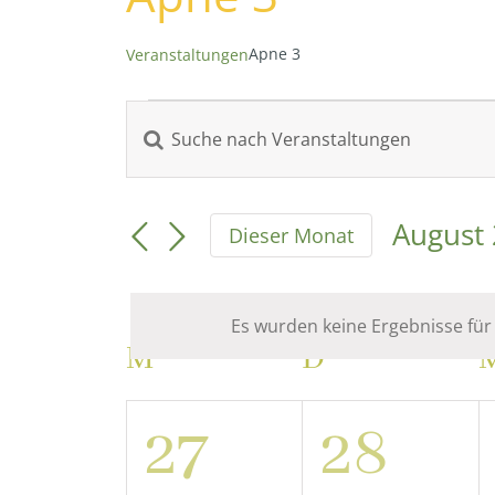
Apne 3
Veranstaltungen
Veranstaltungen
Bitte
Veranstaltungen
Schlüsselwort
eingeben.
Suche
Suche
August
Dieser Monat
nach
Datum
und
Veranstaltungen
wählen
Schlüsselwort.
Es wurden keine Ergebnisse für
Ansichten,
Kalender
M
MONTAG
D
DIENSTAG
Navigation
von
0
0
27
28
Veranstaltungen