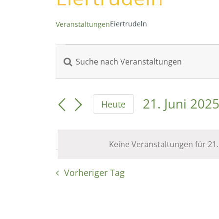
Eiertrudeln
Veranstaltungen
Veranstaltungen
Bitte
Veranstaltungen
Schlüsselwort
für
eingeben.
Suche
Suche
21. Juni 202
Heute
21.
nach
Datum
und
Veranstaltungen
wählen.
Juni
Schlüsselwort.
Keine Veranstaltungen für 21.
Ansichten,
2025
Vorheriger Tag
Navigation