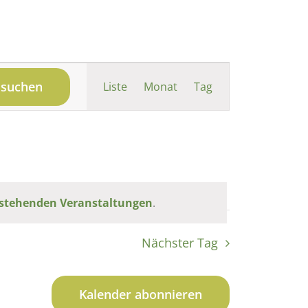
Veranstaltung
 suchen
Liste
Monat
Tag
Ansichten-
Navigation
stehenden Veranstaltungen
.
Nächster Tag
Kalender abonnieren