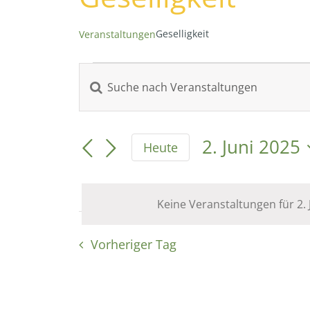
Geselligkeit
Veranstaltungen
Veranstaltungen
Bitte
Veranstaltungen
Schlüsselwort
für
eingeben.
Suche
Suche
2. Juni 2025
Heute
2.
nach
Datum
und
Veranstaltungen
wählen.
Juni
Schlüsselwort.
Keine Veranstaltungen für 2.
Ansichten,
2025
Vorheriger Tag
Navigation