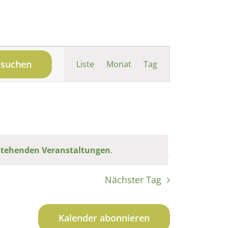
Veranstaltung
 suchen
Liste
Monat
Tag
Ansichten-
Navigation
stehenden Veranstaltungen
.
Nächster Tag
Kalender abonnieren