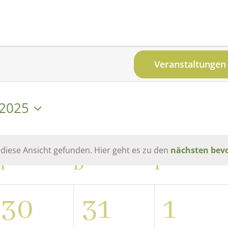
Veranstaltungen
 2025
.
 diese Ansicht gefunden. Hier geht es zu den
nächsten bev
Hinweis
M
MITTWOCH
D
DONNERSTAG
F
FREITAG
0
0
0
30
31
1