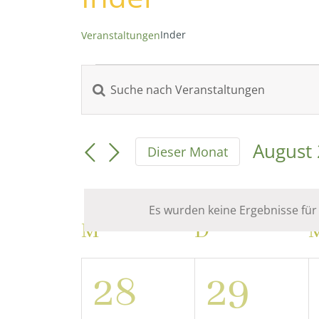
Inder
Veranstaltungen
Veranstaltungen
Bitte
Veranstaltungen
Schlüsselwort
eingeben.
Suche
Suche
August
Dieser Monat
nach
Datum
und
Veranstaltungen
wählen
Schlüsselwort.
Es wurden keine Ergebnisse für
Ansichten,
Kalender
M
MONTAG
D
DIENSTAG
Navigation
von
0
0
28
29
Veranstaltungen