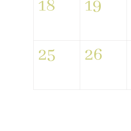
0
0
18
19
Veranstaltu
Veran
0
0
25
26
Veranstaltu
Veran