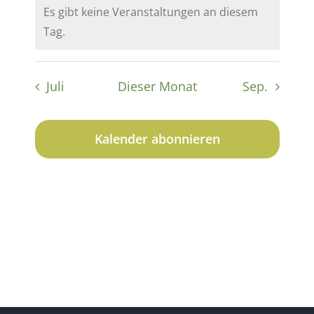
Veranstaltung
Veranstaltun
Veranstalt
Veransta
Veranst
Veran
Ver
Es gibt keine Veranstaltungen an diesem
Veranstaltung
Veranstaltu
Veranstal
Veransta
Verans
Vera
Ver
Hinweis
Tag.
Juli
Dieser Monat
Sep.
Kalender abonnieren