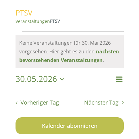
PTSV
PTSV
Veranstaltungen
Veranstaltungen
Keine Veranstaltungen für 30. Mai 2026
vorgesehen. Hier geht es zu den
nächsten
für
Hinweis
bevorstehenden Veranstaltungen
.
30.
30.05.2026
Vera
Vera
Suche
Tag
Datum
Mai
Ansi
wählen.
Suc
Vorheriger Tag
Nächster Tag
Navi
2026
und
Kalender abonnieren