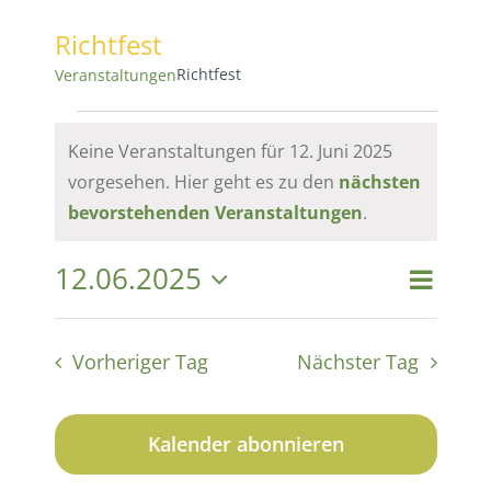
Richtfest
Richtfest
Veranstaltungen
Veranstaltungen
Keine Veranstaltungen für 12. Juni 2025
vorgesehen. Hier geht es zu den
nächsten
für
Hinweis
bevorstehenden Veranstaltungen
.
12.
12.06.2025
Vera
Vera
Suche
Tag
Datum
Juni
Ansi
wählen.
Suc
Vorheriger Tag
Nächster Tag
Navi
2025
und
Kalender abonnieren