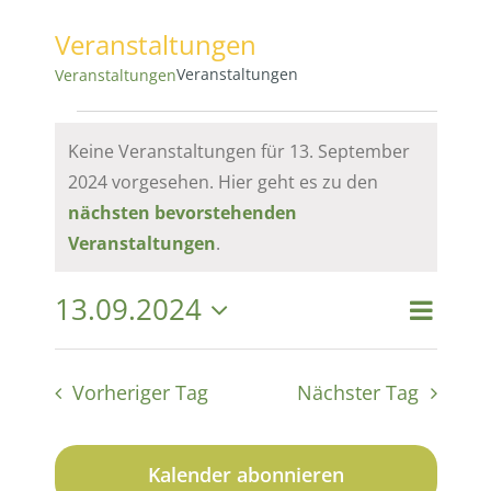
Veranstaltungen
Veranstaltungen
Veranstaltungen
Veranstaltungen
Keine Veranstaltungen für 13. September
2024 vorgesehen. Hier geht es zu den
für
Hinweis
nächsten bevorstehenden
Veranstaltungen
.
13.
13.09.2024
Vera
September
Vera
Suche
Tag
Datum
Ansi
wählen.
2024
Suc
Vorheriger Tag
Nächster Tag
Navi
und
Kalender abonnieren