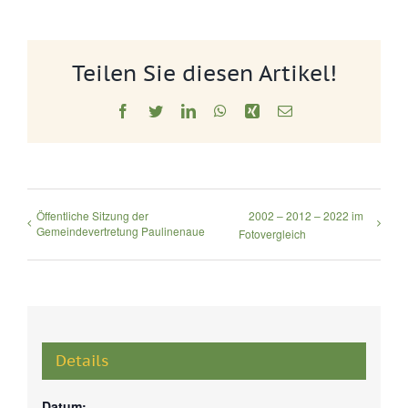
Teilen Sie diesen Artikel!
Facebook
Twitter
LinkedIn
WhatsApp
Xing
E-
Mail
Öffentliche Sitzung der
2002 – 2012 – 2022 im
Gemeindevertretung Paulinenaue
Fotovergleich
Details
Datum: