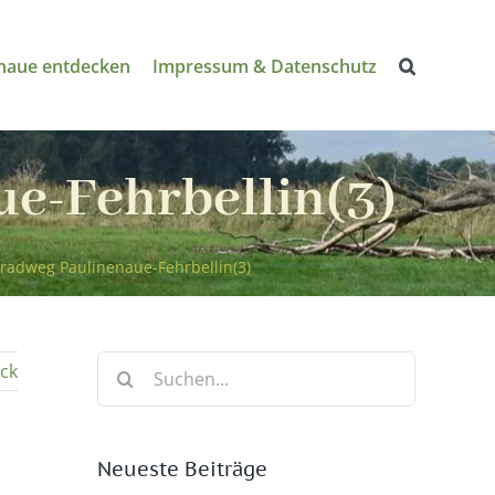
naue entdecken
Impressum & Datenschutz
e-Fehrbellin(3)
radweg Paulinenaue-Fehrbellin(3)
Suche
ck
nach:
Neueste Beiträge