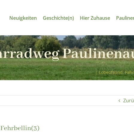
Neuigkeiten
Geschichte(n)
Hier Zuhause
Pauline
hrradweg Paulinenau
rstörungen gefährden Radweg „Stille Pauline“
|
Lobeofsund, Fahr
Zurü
Fehrbellin(3)