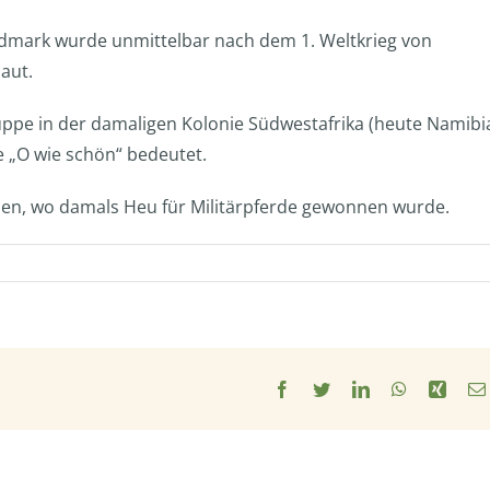
eldmark wurde unmittelbar nach dem 1. Weltkrieg von
aut.
ppe in der damaligen Kolonie Südwestafrika (heute Namibi
e „O wie schön“ bedeutet.
en, wo damals Heu für Militärpferde gewonnen wurde.
Facebook
Twitter
LinkedIn
WhatsApp
Xing