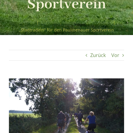
Sportverein
Startseite
|
Allgemein
,
Neuigkeiten
,
PTSV
,
Sport
|
„Stadtradeln“ für den Paulinenauer Sportverein
Zurück
Vor
Zeige
grösseres
Bild