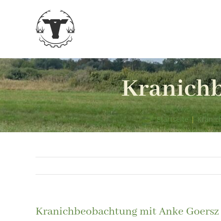
Zum
Inhalt
springen
Kranichb
Startseite
|
Kranic
Kranichbeobachtung mit Anke Goersz