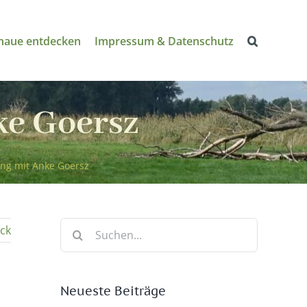
naue entdecken
Impressum & Datenschutz
ke Goersz
ng mit Anke Goersz
Suche
ck
nach:
Neueste Beiträge