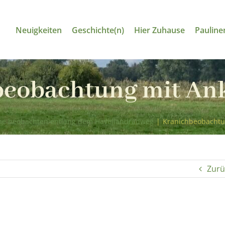
Neuigkeiten
Geschichte(n)
Hier Zuhause
Pauline
eobachtung mit An
he beobachten entlang dem Havellandradweg
|
Kranichbeobachtu
Zurü