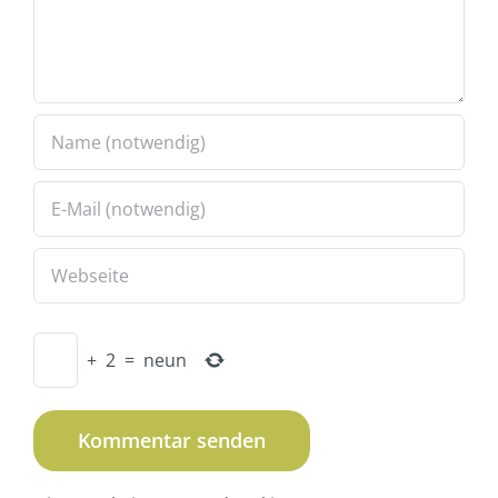
+
2
=
neun