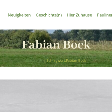
Neuigkeiten
Geschichte(n)
Hier Zuhause
Pauline
Fabian Bock
Startseite
|
Schlagwort:
Fabian Bock