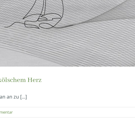
kölschem Herz
n an zu [...]
mentar