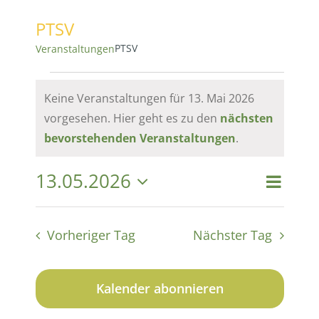
PTSV
PTSV
Veranstaltungen
Veranstaltungen
Keine Veranstaltungen für 13. Mai 2026
vorgesehen. Hier geht es zu den
nächsten
für
Hinweis
bevorstehenden Veranstaltungen
.
13.
13.05.2026
Vera
Vera
Suche
Tag
Datum
Mai
Ansi
wählen.
Suc
Vorheriger Tag
Nächster Tag
Navi
2026
und
Kalender abonnieren