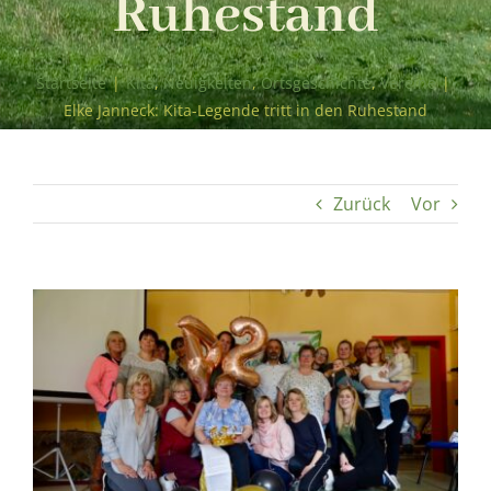
Ruhestand
Startseite
|
Kita
,
Neuigkeiten
,
Ortsgeschichte
,
Vereine
|
Elke Janneck: Kita-Legende tritt in den Ruhestand
Zurück
Vor
Zeige
grösseres
Bild