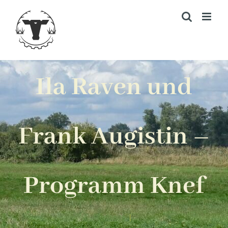
Zum
Inhalt
springen
Ila Raven und
Frank Augistin –
Programm Knef
Startseite
|