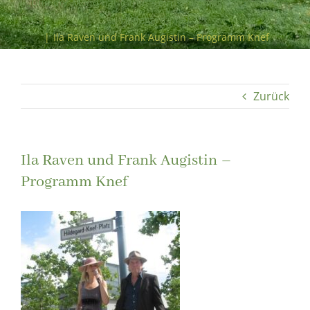
„Und der Mond hatte frei“ – eine Hommage an die Diva
Hildegard Knef
|
Ila Raven und Frank Augistin – Programm Knef
Zurück
Ila Raven und Frank Augistin –
Programm Knef