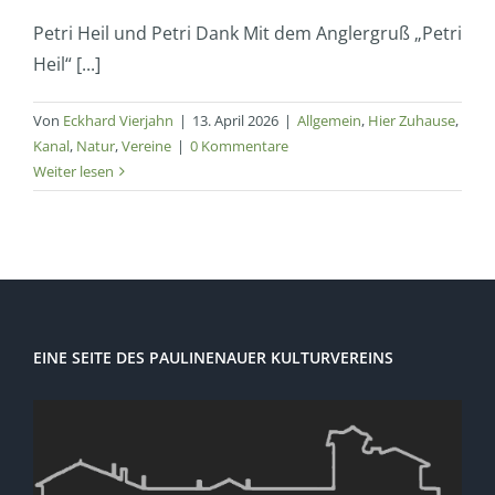
Petri Heil und Petri Dank Mit dem Anglergruß „Petri
Heil“ [...]
Von
Eckhard Vierjahn
|
13. April 2026
|
Allgemein
,
Hier Zuhause
,
Kanal
,
Natur
,
Vereine
|
0 Kommentare
Weiter lesen
EINE SEITE DES PAULINENAUER KULTURVEREINS