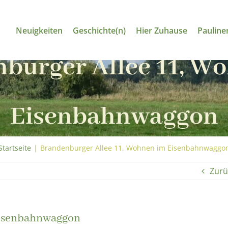
Neuigkeiten
Geschichte(n)
Hier Zuhause
Pauline
burger Allee 11, W
Eisenbahnwaggon
Startseite
|
Brandenburger Allee 11, Wohnen im Eisenbahnwaggo
Zurü
Eisenbahnwaggon