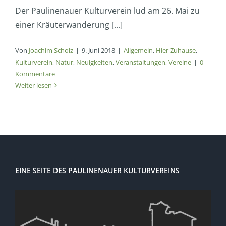
Der Paulinenauer Kulturverein lud am 26. Mai zu
einer Kräuterwanderung [...]
Von
Joachim Scholz
|
9. Juni 2018
|
Allgemein
,
Hier Zuhause
,
Kulturverein
,
Natur
,
Neuigkeiten
,
Veranstaltungen
,
Vereine
|
0
Kommentare
Weiter lesen
EINE SEITE DES PAULINENAUER KULTURVEREINS