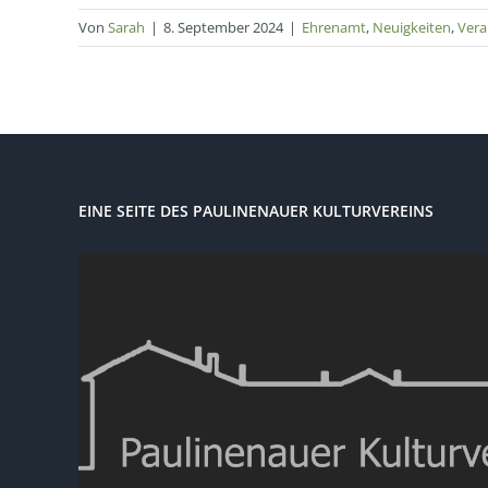
Von
Sarah
|
8. September 2024
|
Ehrenamt
,
Neuigkeiten
,
Vera
EINE SEITE DES PAULINENAUER KULTURVEREINS