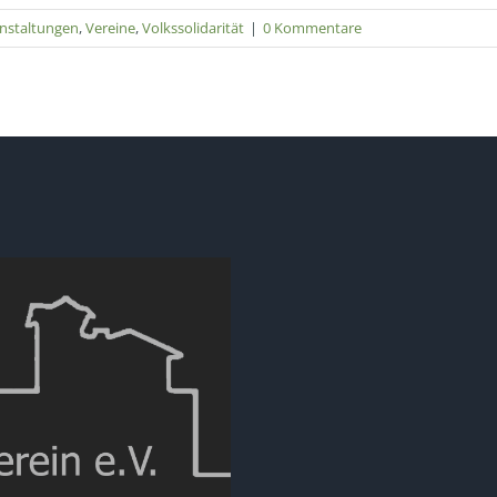
nstaltungen
,
Vereine
,
Volkssolidarität
|
0 Kommentare