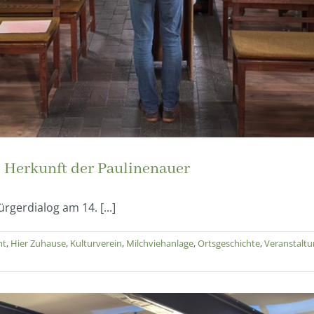
ie Herkunft der Paulinenauer
gerdialog am 14. [...]
mt
,
Hier Zuhause
,
Kulturverein
,
Milchviehanlage
,
Ortsgeschichte
,
Veranstalt