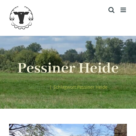
Zum
Inhalt
springen
Pessiner Heide
Startseite
|
Schlagwort:
Pessiner Heide