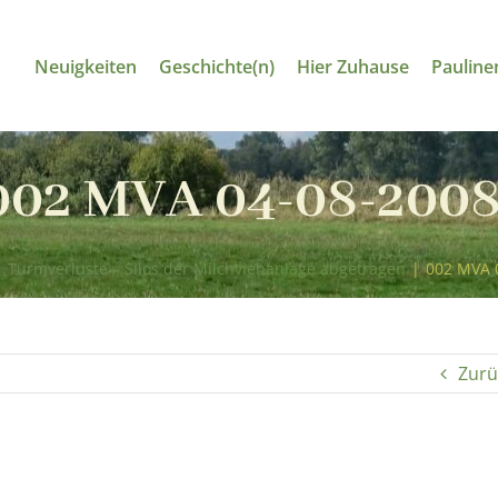
Neuigkeiten
Geschichte(n)
Hier Zuhause
Pauline
002 MVA 04-08-2008
|
Turmverluste – Silos der Milchviehanlage abgetragen
|
002 MVA 
Zurü