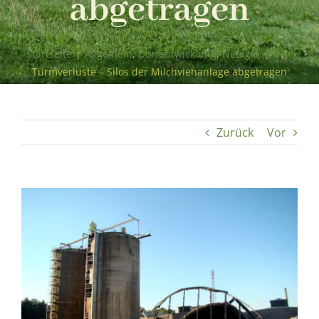
abgetragen
Startseite
|
Allgemein
,
Dorfentwicklung
,
Neuigkeiten
|
Turmverluste – Silos der Milchviehanlage abgetragen
Zurück
Vor
Zeige
grösseres
Bild