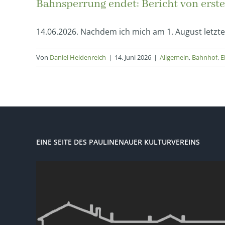
Bahnsperrung endet: Bericht von erst
14.06.2026. Nachdem ich mich am 1. August letzten 
Von
Daniel Heidenreich
|
14. Juni 2026
|
Allgemein
,
Bahnhof
,
E
EINE SEITE DES PAULINENAUER KULTURVEREINS