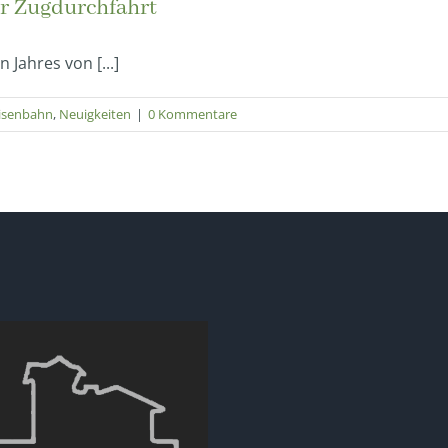
er Zugdurchfahrt
Jahres von [...]
isenbahn
,
Neuigkeiten
|
0 Kommentare