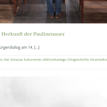
ie Herkunft der Paulinenauer
gerdialog am 14. [...]
mt
,
Hier Zuhause
,
Kulturverein
,
Milchviehanlage
,
Ortsgeschichte
,
Veranstalt