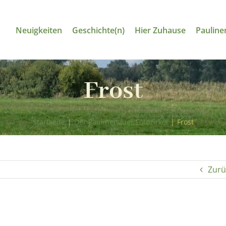
Neuigkeiten
Geschichte(n)
Hier Zuhause
Pauline
Frost
Startseite
|
Der Paulinenauer Fotozirkel
|
Frost
Zurü