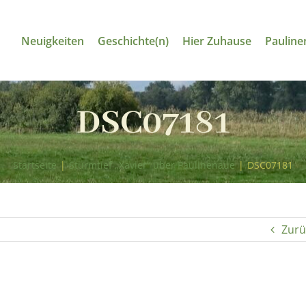
Neuigkeiten
Geschichte(n)
Hier Zuhause
Pauline
DSC07181
Startseite
|
Sturmtief „Xavier“ über Paulinenaue
|
DSC07181
Zurü